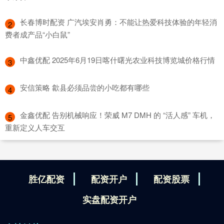
​长春博时配资 广汽埃安肖勇：不能让热爱科技体验的年轻消
2
费者成产品“小白鼠”
​中鑫优配 2025年6月19日喀什曙光农业科技博览城价格行情
3
​安信策略 歙县必须品尝的小吃都有哪些
4
​金鑫优配 告别机械响应！荣威 M7 DMH 的 “活人感” 车机，
5
重新定义人车交互
胜亿配资
配资开户
配资股票
实盘配资开户