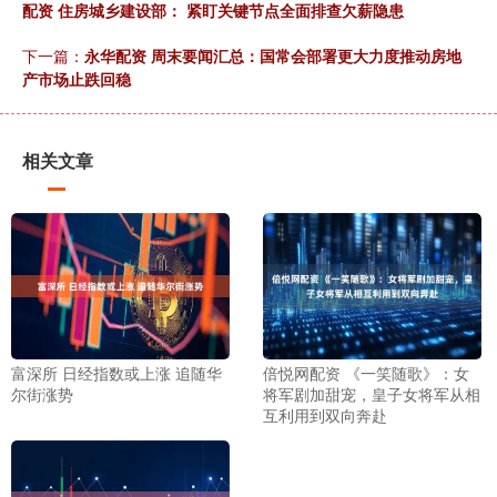
配资 住房城乡建设部： 紧盯关键节点全面排查欠薪隐患
下一篇：
永华配资 周末要闻汇总：国常会部署更大力度推动房地
产市场止跌回稳
相关文章
富深所 日经指数或上涨 追随华
倍悦网配资 《一笑随歌》：女
尔街涨势
将军剧加甜宠，皇子女将军从相
互利用到双向奔赴