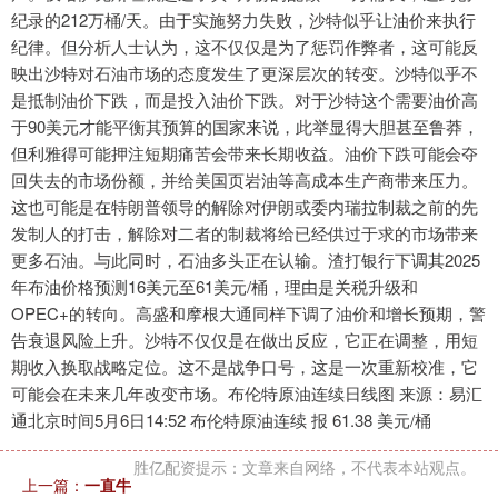
纪录的212万桶/天。由于实施努力失败，沙特似乎让油价来执行
纪律。但分析人士认为，这不仅仅是为了惩罚作弊者，这可能反
映出沙特对石油市场的态度发生了更深层次的转变。沙特似乎不
是抵制油价下跌，而是投入油价下跌。对于沙特这个需要油价高
于90美元才能平衡其预算的国家来说，此举显得大胆甚至鲁莽，
但利雅得可能押注短期痛苦会带来长期收益。油价下跌可能会夺
回失去的市场份额，并给美国页岩油等高成本生产商带来压力。
这也可能是在特朗普领导的解除对伊朗或委内瑞拉制裁之前的先
发制人的打击，解除对二者的制裁将给已经供过于求的市场带来
更多石油。与此同时，石油多头正在认输。渣打银行下调其2025
年布油价格预测16美元至61美元/桶，理由是关税升级和
OPEC+的转向。高盛和摩根大通同样下调了油价和增长预期，警
告衰退风险上升。沙特不仅仅是在做出反应，它正在调整，用短
期收入换取战略定位。这不是战争口号，这是一次重新校准，它
可能会在未来几年改变市场。布伦特原油连续日线图 来源：易汇
通北京时间5月6日14:52 布伦特原油连续 报 61.38 美元/桶
胜亿配资提示：文章来自网络，不代表本站观点。
上一篇：
一直牛