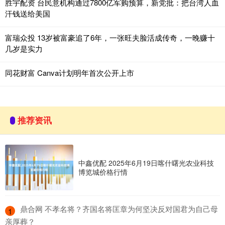
胜宇配资 台民意机构通过7800亿军购预算，新党批：把台湾人血
汗钱送给美国
富瑞众投 13岁被富豪追了6年，一张旺夫脸活成传奇，一晚赚十
几岁是实力
同花财富 Canva计划明年首次公开上市
推荐资讯
中鑫优配 2025年6月19日喀什曙光农业科技
博览城价格行情
​鼎合网 不孝名将？齐国名将匡章为何坚决反对国君为自己母
1
亲厚葬？