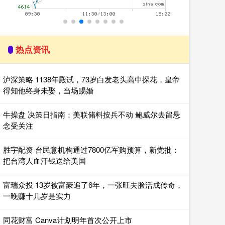
热点资讯
泸深策略 1138年殿试，73岁白发老头高中探花，皇帝
得知他终身未娶，当场赐婚
牛操盘 决策日指南：美联储料按兵不动 鲍威尔去留悬
念受关注
胜宇配资 台民意机构通过7800亿军购预算，新党批：
把台湾人血汗钱送给美国
富瑞众投 13岁被富豪追了6年，一张旺夫脸活成传奇，
一晚赚十几岁是实力
同花财富 Canva计划明年首次公开上市