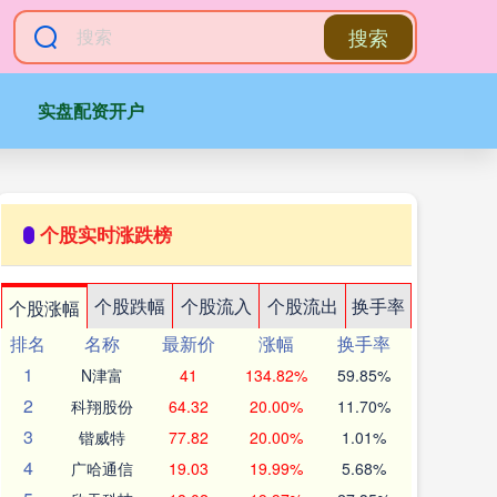
搜索
实盘配资开户
个股实时涨跌榜
个股跌幅
个股流入
个股流出
换手率
个股涨幅
排名
名称
最新价
涨幅
换手率
1
N津富
41
134.82%
59.85%
2
科翔股份
64.32
20.00%
11.70%
3
锴威特
77.82
20.00%
1.01%
4
广哈通信
19.03
19.99%
5.68%