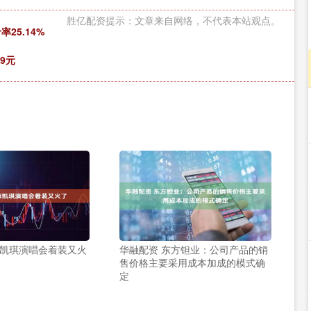
胜亿配资提示：文章来自网络，不代表本站观点。
25.14%
9元
薛凯琪演唱会着装又火
华融配资 东方钽业：公司产品的销
售价格主要采用成本加成的模式确
定