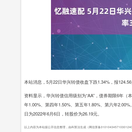
本站消息，5月22日华兴转债收盘下跌1.34%，报124.56
上证指数
3878.92
00
-0.35%
0.49
0.0
资料显示，华兴转债信用级别为“AA”，债券期限6年（本
年1.00%、第四年1.50%、第五年1.80%、第六年2
日为2022年6月6日，转股价为26.19元。
以上内容为本站据公开信息整理，由AI算法生成（网信算备3101043457103012