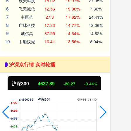
5
欣天科技
18.02
19.97%
27.35%
6
飞天诚信
12.56
19.96%
7.36%
7
中巨芯
27.3
17.62%
24.41%
8
广脉科技
17.33
14.77%
12.06%
9
威尔高
37.95
14.34%
14.82%
10
中船汉光
16.41
13.56%
8.04%
沪深京行情 实时轮播
沪深300
4637.89
北
-20.27
-0.44%