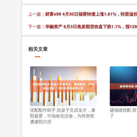
上一篇：
财富e99 4月30日福蓉转债上涨1.61%，转股溢价率
下一篇：
华融资产 6月3日焦炭期货收盘下跌1.1%，报129
相关文章
优配配件助手 此皇子文武全才，康
盛瑞德优配 
熙最爱，可他啥也没做，为何突然
了
遭康熙讨厌