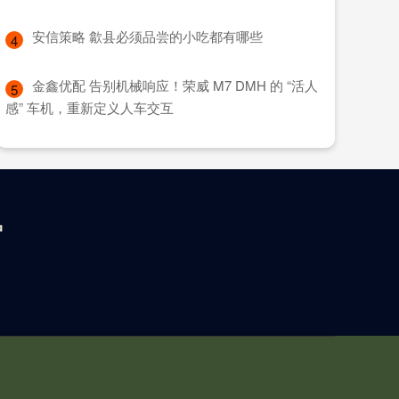
​安信策略 歙县必须品尝的小吃都有哪些
4
​金鑫优配 告别机械响应！荣威 M7 DMH 的 “活人
5
感” 车机，重新定义人车交互
户