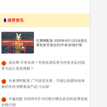
推荐资讯
红腾网配资 2025年9月12日全国主
要批发市场当归(中条)价格行情
​鼎合网 不孝名将？齐国名将匡章为何坚决反对国
1
君为自己母亲厚葬？
​长春博时配资 广汽埃安肖勇：不能让热爱科技体
2
验的年轻消费者成产品“小白鼠”
​中鑫优配 2025年6月19日喀什曙光农业科技博览城
3
价格行情