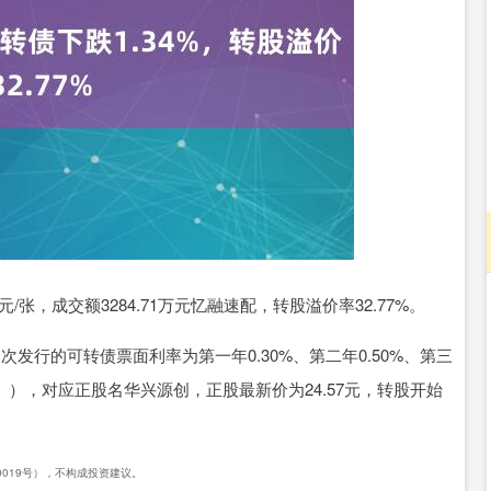
元/张，成交额3284.71万元忆融速配，转股溢价率32.77%。
深证成指
14070.78
1%
-73.43
-0.52%
次发行的可转债票面利率为第一年0.30%、第二年0.50%、第三
.00%。），对应正股名华兴源创，正股最新价为24.57元，转股开始
40019号），不构成投资建议。