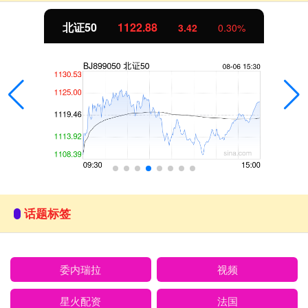
北证50
1122.88
3.42
0.30%
话题标签
委内瑞拉
视频
星火配资
法国