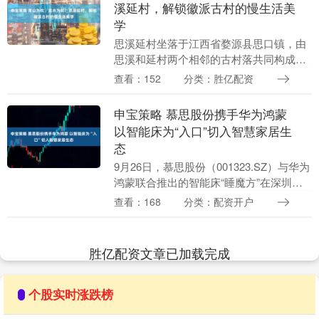
溪延村，解锁徽派古村的慢生活美
学
思溪延村坐落于江西省婺源县思口镇，由
思溪和延村两个相邻的古村落共同构成，
距县城约13公里。村落始建于南宋庆元五
查看：152
分类：胜亿配资
年，至今已逾八百年历史，素有“儒商第一
村”的美誉。....
申宝策略 慕思股份携手华为鸿蒙
以智能床为“入口”切入智慧家居生
态
9月26日，慕思股份（001323.SZ）与华为
鸿蒙联合推出的智能床“睡魔方”在深圳正
式亮相。此次合作不仅是智能床品类首次
查看：168
分类：配资开户
接入华为鸿蒙系统，也标志着慕思在智能
睡....
胜亿配资文章已加载完成
个股实时涨跌榜