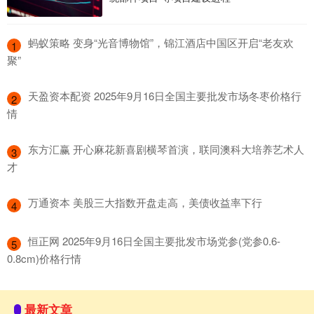
​蚂蚁策略 变身“光音博物馆”，锦江酒店中国区开启“老友欢
1
聚”
​天盈资本配资 2025年9月16日全国主要批发市场冬枣价格行
2
情
​东方汇赢 开心麻花新喜剧横琴首演，联同澳科大培养艺术人
3
才
​万通资本 美股三大指数开盘走高，美债收益率下行
4
​恒正网 2025年9月16日全国主要批发市场党参(党参0.6-
5
0.8cm)价格行情
最新文章