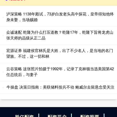
泸深策略 1138年殿试，73岁白发老头高中探花，皇帝得知他终
身未娶，当场赐婚
众诚速配 乾隆为什么打压道教？乾隆17年，乾隆下旨将龙虎山
张天师的品级从正二品
宏源证券 福建侯官林氏是大姓，出了不少名人，是当地的名门
望族。不过，这一切和林
云谷策略 这张照片拍摄于1992年，记录了克林顿当选美国第42
任总统后，与妻子
牛操盘 决策日指南：美联储料按兵不动 鲍威尔去留悬念受关注
胜亿配资
配资开户
配资股票