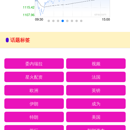
话题标签
委内瑞拉
视频
星火配资
法国
欧洲
英镑
伊朗
成为
特朗
美国