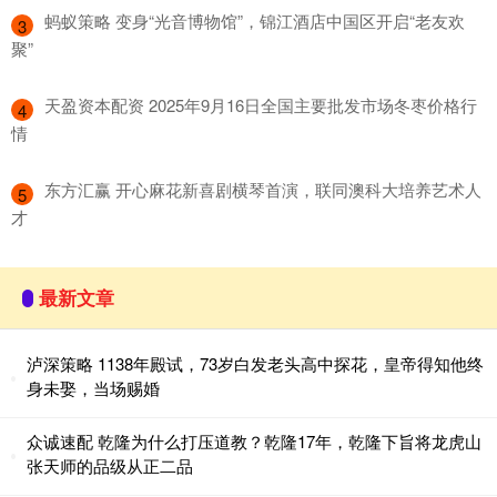
​蚂蚁策略 变身“光音博物馆”，锦江酒店中国区开启“老友欢
3
聚”
​天盈资本配资 2025年9月16日全国主要批发市场冬枣价格行
4
情
​东方汇赢 开心麻花新喜剧横琴首演，联同澳科大培养艺术人
5
才
最新文章
泸深策略 1138年殿试，73岁白发老头高中探花，皇帝得知他终
身未娶，当场赐婚
众诚速配 乾隆为什么打压道教？乾隆17年，乾隆下旨将龙虎山
张天师的品级从正二品