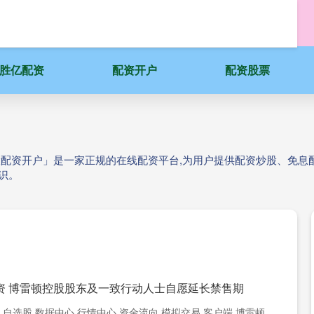
胜亿配资
配资开户
配资股票
炒股配资开户」是一家正规的在线配资平台,为用户提供配资炒股、免息
识。
资 博雷顿控股股东及一致行动人士自愿延长禁售期
 自选股 数据中心 行情中心 资金流向 模拟交易 客户端 博雷顿