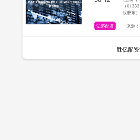
（013
股股东）所
弘盛配资
来源：
胜亿配资
上证指数
3882.66
80
-0.42%
4.23
0.1