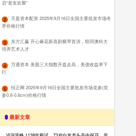
启“老友欢聚”
​天盈资本配资 2025年9月16日全国主要批发市场冬
2
枣价格行情
​东方汇赢 开心麻花新喜剧横琴首演，联同澳科大
3
培养艺术人才
​万通资本 美股三大指数开盘走高，美债收益率下
4
行
​恒正网 2025年9月16日全国主要批发市场党参(党
5
参0.6-0.8cm)价格行情
最新文章
泸深策略 1138年殿试，73岁白发老头高中探花，皇