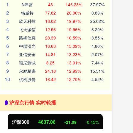
1
N津富
43
146.28%
37.97%
2
锴威特
77.82
20.00%
0.83%
3
欣天科技
18.02
19.97%
25.02%
4
飞天诚信
12.56
19.96%
6.29%
5
路桥信息
28.39
16.59%
3.55%
6
中船汉光
16.63
15.09%
4.80%
7
亚信安全
14.81
13.23%
2.07%
8
谱尼测试
8.25
13.01%
7.44%
9
永励精密
24.18
12.99%
15.51%
10
优机股份
16.42
12.70%
4.52%
沪深京行情 实时轮播
沪深300
4637.06
北
-21.09
-0.45%