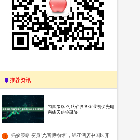
推荐资讯
闻喜策略 钙钛矿设备企业凯伏光电
完成天使轮融资
​蚂蚁策略 变身“光音博物馆”，锦江酒店中国区开
1