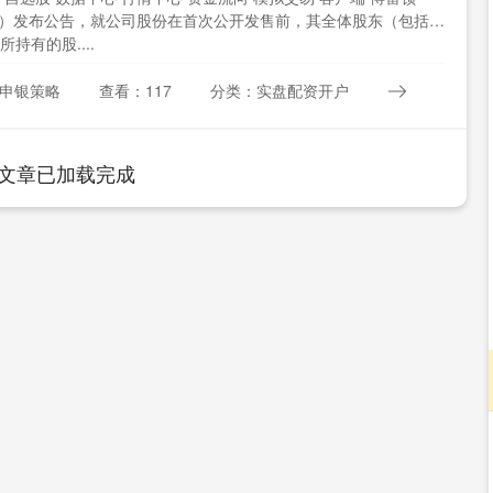
33）发布公告，就公司股份在首次公开发售前，其全体股东（包括控
持有的股....
申银策略
查看：117
分类：实盘配资开户
文章已加载完成
深证成指
14054.76
1%
-89.44
-0.63%