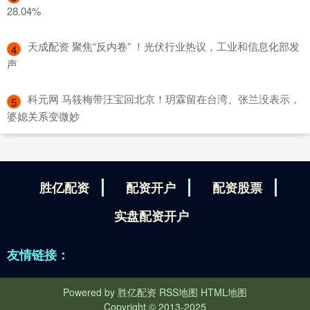
28.04%
​天成配资 聚焦“反内卷” ！光伏行业热议，工业和信息化部发
4
声
​科元网 马筱梅带汪宝回北京！玥霖留在台湾、张兰没表示，
5
婆媳关系变微妙
胜亿配资
配资开户
配资股票
实盘配资开户
友情链接：
Powered by
胜亿配资
RSS地图
HTML地图
Copyright
© 2013-2025