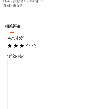
+1/4决赛前瞻！国乒2进2出，
德国队遭首败
相关评论
本文评分
*
评论内容
*