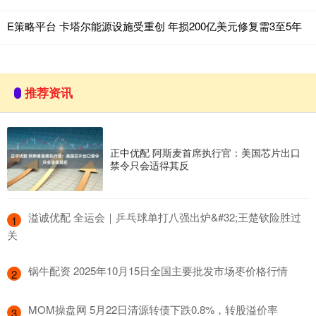
E策略平台 卡塔尔能源设施受重创 年损200亿美元修复需3至5年
推荐资讯
正中优配 阿斯麦首席执行官：美国芯片出口
禁令只会适得其反
​溢诚优配 全运会｜乒乓球单打八强出炉&#32;王楚钦险胜过
1
关
​锅牛配资 2025年10月15日全国主要批发市场枣价格行情
2
​MOM操盘网 5月22日清源转债下跌0.8%，转股溢价率
3