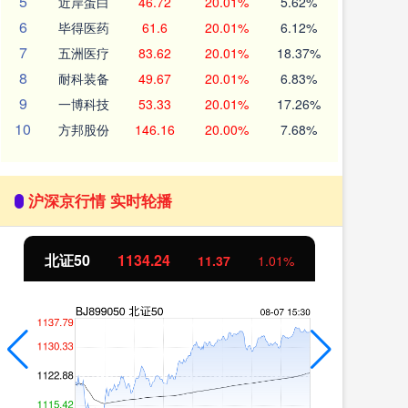
5
近岸蛋白
46.72
20.01%
5.62%
6
毕得医药
61.6
20.01%
6.12%
7
五洲医疗
83.62
20.01%
18.37%
8
耐科装备
49.67
20.01%
6.83%
9
一博科技
53.33
20.01%
17.26%
10
方邦股份
146.16
20.00%
7.68%
沪深京行情 实时轮播
北证50
1134.24
创
11.37
1.01%