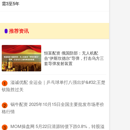
需3至5年
推荐资讯
恒富配资 俄国防部：无人机配
合“伊斯坎德尔”导弹，打击乌方三
套导弹发射装置
​溢诚优配 全运会｜乒乓球单打八强出炉&#32;王楚
1
钦险胜过关
​锅牛配资 2025年10月15日全国主要批发市场枣价
2
格行情
​MOM操盘网 5月22日清源转债下跌0.8%，转股溢
3