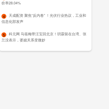
价率28.04%
​天成配资 聚焦“反内卷” ！光伏行业热议，工业和
4
信息化部发声
​科元网 马筱梅带汪宝回北京！玥霖留在台湾、张
5
兰没表示，婆媳关系变微妙