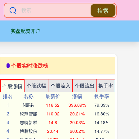
搜索
实盘配资开户
个股实时涨跌榜
个股跌幅
个股流入
个股流出
换手率
个股涨幅
排名
名称
最新价
涨幅
换手率
1
N展芯
116.52
396.89%
79.39%
2
锐翔智能
110.02
20.21%
16.80%
3
志特新材
14.8
20.03%
14.18%
4
博腾股份
20.44
20.02%
14.77%