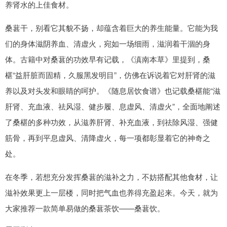
养肾水的上佳食材。
桑葚干，别看它其貌不扬，却蕴含着巨大的养生能量。它能为我
们的身体滋阴养血、清虚火，宛如一场细雨，滋润着干涸的身
体。古籍中对桑葚的功效早有记载，《滇南本草》里提到，桑
椹“益肝脏而固精，久服黑发明目”，仿佛在诉说着它对肝肾的滋
养以及对头发和眼睛的呵护。《随息居饮食谱》也记载桑椹能“滋
肝肾、充血液、祛风湿、健步履、息虚风、清虚火”，全面地阐述
了桑椹的多种功效，从滋养肝肾、补充血液，到祛除风湿、强健
筋骨，再到平息虚风、清降虚火，每一项都彰显着它的神奇之
处。
在冬季，若想充分发挥桑葚的滋补之力，不妨搭配其他食材，让
滋补效果更上一层楼，同时把气血也养得充盈起来。今天，就为
大家推荐一款简单易做的桑葚茶饮——桑葚饮。