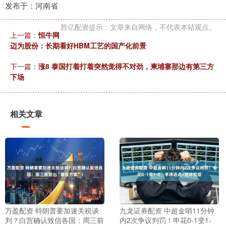
发布于：河南省
胜亿配资提示：文章来自网络，不代表本站观点。
上一篇：
恒牛网
迈为股份：长期看好HBM工艺的国产化前景
下一篇：
涨8 泰国打着打着突然觉得不对劲，柬埔寨那边有第三方
下场
相关文章
万盈配资 特朗普要加速关税谈
九龙证券配资 中超金哨11分钟
判？白宫确认致信各国：周三前
内2次争议判罚！申花0-1变1-