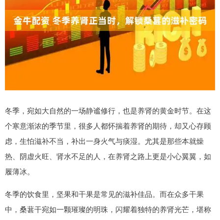
冬季，宛如大自然的一场静谧修行，也是养肾的黄金时节。在这
个寒意渐浓的季节里，很多人都怀揣着养肾的期待，却又心存顾
虑，生怕滋补不当，补出一身火气与痰湿。尤其是那些本就燥
热、阴虚火旺、肾水不足的人，在养肾之路上更是小心翼翼，如
履薄冰。
冬季的饮食里，坚果和干果是常见的滋补佳品。而在众多干果
中，桑葚干宛如一颗璀璨的明珠，闪耀着独特的养肾光芒，堪称