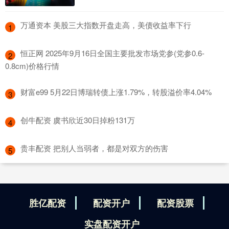
​万通资本 美股三大指数开盘走高，美债收益率下行
1
​恒正网 2025年9月16日全国主要批发市场党参(党参0.6-
2
0.8cm)价格行情
​财富e99 5月22日博瑞转债上涨1.79%，转股溢价率4.04%
3
​创牛配资 虞书欣近30日掉粉131万
4
​贵丰配资 把别人当弱者，都是对双方的伤害
5
胜亿配资
配资开户
配资股票
实盘配资开户