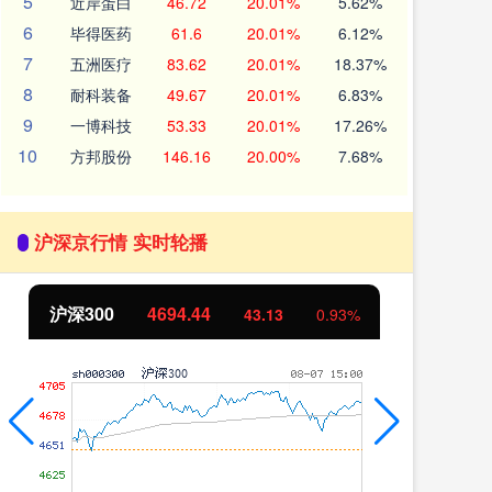
5
近岸蛋白
46.72
20.01%
5.62%
6
毕得医药
61.6
20.01%
6.12%
7
五洲医疗
83.62
20.01%
18.37%
8
耐科装备
49.67
20.01%
6.83%
9
一博科技
53.33
20.01%
17.26%
10
方邦股份
146.16
20.00%
7.68%
沪深京行情 实时轮播
沪深300
4694.44
北
43.13
0.93%