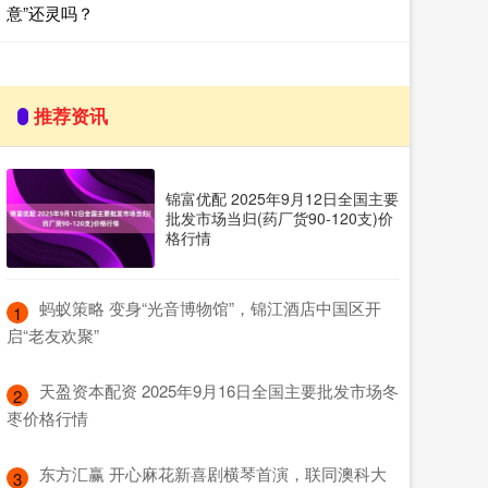
意”还灵吗？
推荐资讯
锦富优配 2025年9月12日全国主要
批发市场当归(药厂货90-120支)价
格行情
​蚂蚁策略 变身“光音博物馆”，锦江酒店中国区开
1
启“老友欢聚”
​天盈资本配资 2025年9月16日全国主要批发市场冬
2
枣价格行情
​东方汇赢 开心麻花新喜剧横琴首演，联同澳科大
3