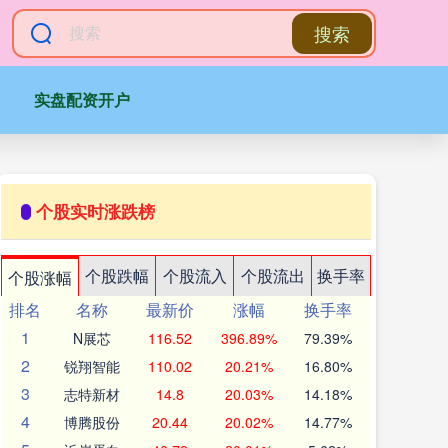
搜索
实盘配资开户
个股实时涨跌榜
个股跌幅
个股流入
个股流出
换手率
个股涨幅
排名
名称
最新价
涨幅
换手率
1
N展芯
116.52
396.89%
79.39%
2
锐翔智能
110.02
20.21%
16.80%
3
志特新材
14.8
20.03%
14.18%
4
博腾股份
20.44
20.02%
14.77%