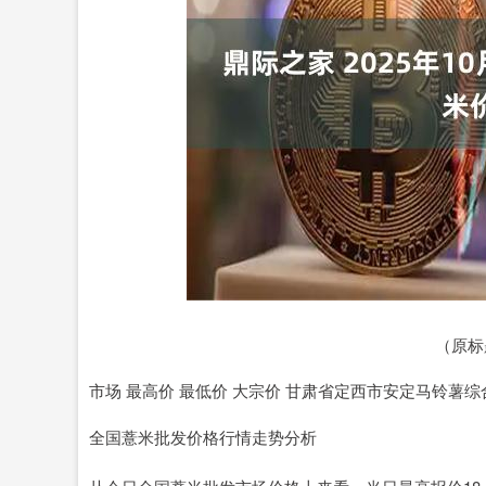
上证指数
3940.04
.40
2.13%
39.68
1.
（原标
市场 最高价 最低价 大宗价 甘肃省定西市安定马铃薯综合交易中心
全国薏米批发价格行情走势分析