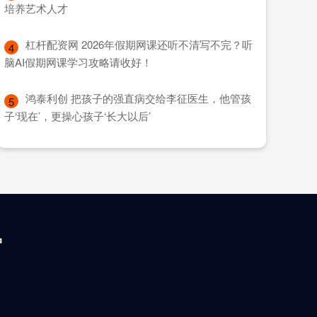
培养艺术人才
​杠杆配资网 2026年假期网课还听不清写不完？听
4
脑AI假期网课学习攻略请收好！
​鸿泰利创 把孩子的强直病交给李征医生，他管孩
5
子‘现在’，更操心孩子‘长大以后’
户